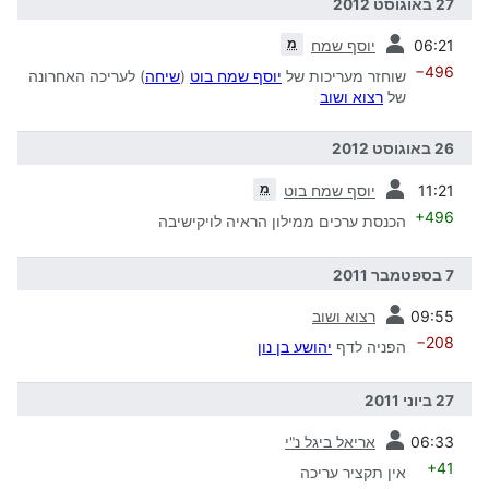
27 באוגוסט 2012
קודמת
מ
06:21
יוסף שמח
−496
שוחזר מעריכות של
יוסף שמח בוט
(
שיחה
) לעריכה האחרונה
של
רצוא ושוב
26 באוגוסט 2012
קודמת
מ
11:21
יוסף שמח בוט
+496
הכנסת ערכים ממילון הראיה לויקישיבה
7 בספטמבר 2011
קודמת
09:55
רצוא ושוב
−208
הפניה לדף
יהושע בן נון
27 ביוני 2011
קודמת
06:33
אריאל ביגל נ"י
+41
אין תקציר עריכה