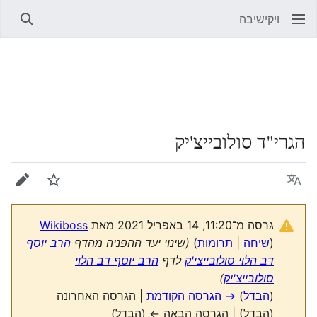
ויקישיבה
חיפוש
הגרי"ד סולובייצ'יק
שפה
מעקב
עריכה
גרסה מ־11:20, 14 באפריל 2021 מאת
Wikiboss
(
שיחה
|
תרומות
)
(שינוי יעד ההפניה מהדף
הרב יוסף
דב הלוי סולובייצי'ק
לדף
הרב יוסף דב הלוי
סולובייצ'יק
)
(
הבדל
)
→ הגרסה הקודמת
| הגרסה האחרונה
(הבדל) | הגרסה הבאה ← (הבדל)