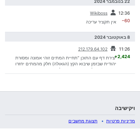
22 בנובמבר 2024
קודמת
12:36
Wikiboss
−60
אין תקציר עריכה
8 באוקטובר 2024
קודמת
11:26
212.179.64.102
+2,424
יצירת דף עם התוכן "תחיית המתים זוהי אמונה ומסורת
יהודית שבזמן שיבוא הקץ (הגאולה) חלק מהמתים יחזרו
בגויהותיהם להיות חיים. אף על פי שאיזכור זה איננו מופיע
במפורש בתורה , חכמינו זיכרונם לברכה מצאו רמזים רבים
בתנ"ך המעידים על כך, ואמרו על מי שאיננו מאמין בתחיית
המתים שאין לו חל..."
ויקישיבה
מדיניות פרטיות
תצוגת מחשבים