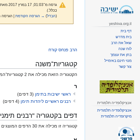
גרסה מ־01:03, 17 במרץ 2017 מאת
בכלל.)
(
הבדל
)
→ הגרסה הקודמת
| הגרסה ה
yeshiva.org.il
דף בית
קפיצה
קפיצה
בית מדרש
לניווט
לחיפוש
שאל את הרב
לוח שנה
הרב פנחס קורח
בחן את עצמך
מנוי חינם באימייל
קטגוריות־משנה
צור קשר
הקטגוריה הזאת מכילה את 2 קטגוריות־המשנה המוצגות להלן, ומכילה בסך־הכול 2 קטגוריות־משנה.
ר
ראשי ישיבות בתימן
(3 דפים)
רבנים ראשיים ליהדות תימן
(4 דפים)
אנציקלופדיה תלמודית
אנציקלופדיה תלמודית
דפים בקטגוריה "רבנים תימני
מיקרופדיה תלמודית
קטגוריה זו מכילה את 30 הדפים המוצגים להלן, ומכילה בסך־הכול 30 דפים.
א