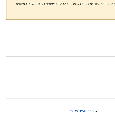
 קהילת חניכי הישיבות בבני ברק. מרבני הקהילה הצנענית בפרט, והעדה התימנית
הרב סעיד עזיירי