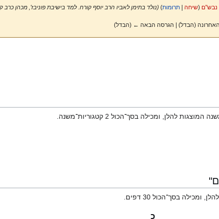
נבש"ם
(
שיחה
|
תרומות
)
(נולד בתימן לאביו הרב יוסף קורח. למד בישיבת פוניבז', מכהן כרב
אחרונה (הבדל) | הגרסה הבאה ← (הבדל)
ם"
כ