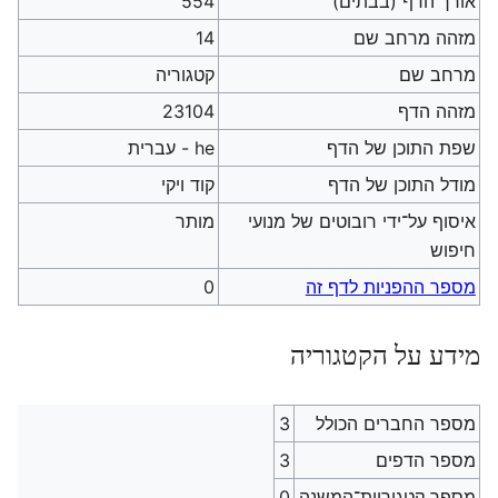
אורך הדף (בבתים)
554
מזהה מרחב שם
14
מרחב שם
קטגוריה
מזהה הדף
23104
שפת התוכן של הדף
he - עברית
מודל התוכן של הדף
קוד ויקי
איסוף על־ידי רובוטים של מנועי
מותר
חיפוש
מספר ההפניות לדף זה
0
מידע על הקטגוריה
מספר החברים הכולל
3
מספר הדפים
3
מספר קטגוריות־המשנה
0