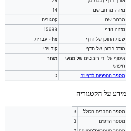
אורך הדף (בבתים)
78
מזהה מרחב שם
14
מרחב שם
קטגוריה
מזהה הדף
15688
שפת התוכן של הדף
he - עברית
מודל התוכן של הדף
קוד ויקי
איסוף על־ידי רובוטים של מנועי
מותר
חיפוש
מספר ההפניות לדף זה
0
מידע על הקטגוריה
מספר החברים הכולל
3
מספר הדפים
3
מספר קטגוריות־המשנה
0