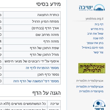
קפיצה
קפיצה
מידע בסיסי
לניווט
לחיפוש
כותרת התצוגה
מ
yeshiva.org.il
מפתח המיון הרגיל
מ
דף בית
אורך הדף (בבתים)
6
בית מדרש
שאל את הרב
מזהה מרחב שם
0
לוח שנה
מזהה הדף
4
בחן את עצמך
שפת התוכן של הדף
he - 
מנוי חינם באימייל
צור קשר
מודל התוכן של הדף
קו
איסוף על־ידי רובוטים של מנועי חיפוש
מ
מספר ההפניות לדף זה
0
נספר כדף תוכן
כן
מספר דפי־המשנה של הדף הזה
0 (0 הפניות; 0 דפים רג
אנציקלופדיה תלמודית
אנציקלופדיה תלמודית
מיקרופדיה תלמודית
הגנה על הדף
עריכה
כל המשתמשים מורשים (ללא הג