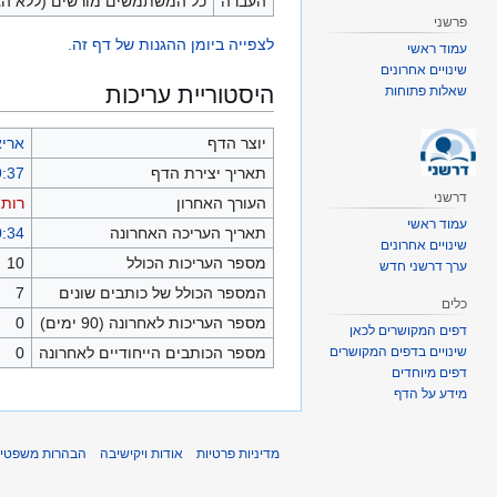
העברה
כל המשתמשים מורשים (ללא הג
פרשני
לצפייה ביומן ההגנות של דף זה.
עמוד ראשי
שינויים אחרונים
היסטוריית עריכות
שאלות פתוחות
יוצר הדף
אריא
תאריך יצירת הדף
19:37, 29 באוג
דרשני
העורך האחרון
רותם8
עמוד ראשי
תאריך העריכה האחרונה
10:34, 1 באוגו
שינויים אחרונים
מספר העריכות הכולל
10
ערך דרשני חדש
המספר הכולל של כותבים שונים
7
כלים
מספר העריכות לאחרונה (90 ימים)
0
דפים המקושרים לכאן
שינויים בדפים המקושרים
מספר הכותבים הייחודיים לאחרונה
0
דפים מיוחדים
מידע על הדף
מדיניות פרטיות
אודות ויקישיבה
הבהרות משפטיו