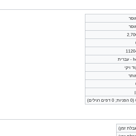
וסר
וסר
2,70
1120
עברית
ד ויקי
ותר
ילים)
בלת זמן)