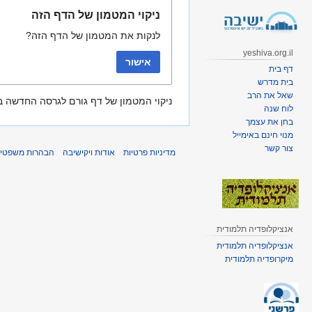
קפיצה
קפיצה
ניקוי המטמון של הדף הזה
לניווט
לחיפוש
לנקות את המטמון של הדף הזה?
yeshiva.org.il
אישור
דף בית
בית מדרש
שאל את הרב
ניקוי המטמון של דף גורם לגרסה החדשה בי
לוח שנה
בחן את עצמך
מנוי חינם באימייל
צור קשר
מדיניות פרטיות
אודות ויקישיבה
הבהרות משפטיו
אנציקלופדיה תלמודית
אנציקלופדיה תלמודית
מיקרופדיה תלמודית