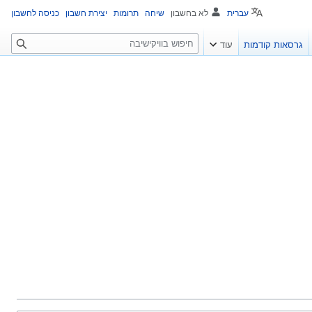
עברית
לא בחשבון
שיחה
תרומות
יצירת חשבון
כניסה לחשבון
ח
גרסאות קודמות
עוד
י
פ
ו
ש