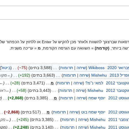
שוות ולאחר מכן להקיש על Enter או ללחוץ על הכפתור שלמטה.
שה ביותר,
(קודמת)
= השוואה עם הגרסה הקודמת,
מ
= עריכה משנית.
Wikiboss
שיחה
תרומות
3,588 בתים
−75
ביטול
Mishehu
שיחה
תרומות
3,663 בתים
+192
←
מקומ
למאי נ"מ?
שיחה
תרומות
מ
3,471 בתים
+28
←
Mishehu
שיחה
תרומות
3,443 בתים
+58
←
ראו
יוסף שמח
שיחה
תרומות
מ
3,385 בתים
+2,868
ש
יוסף שמח בוט
שיחה
תרומות
מ
517 בתים
−2,868
Mishehu
שיחה
תרומות
3,385 בתים
+245
←
מקו
Mishehu
שיחה
תרומות
3,140 בתים
+2,248
מקומ