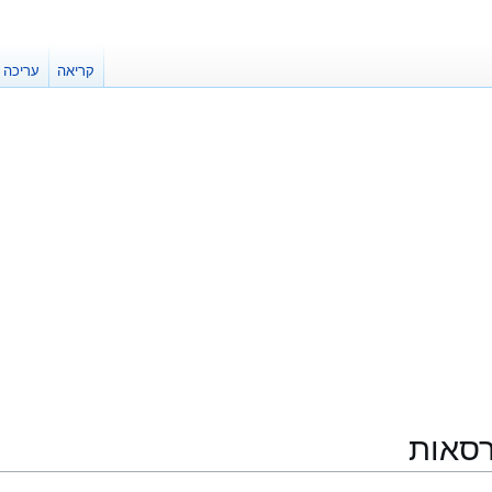
קריאה
עריכה
רסאות