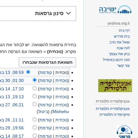
קפיצה
קפיצה
סינון גרסאות
לניווט
לחיפוש
yeshiva.org.il
דף בית
בית מדרש
שאל את הרב
בחירת גרסאות להשוואה: יש לבחור את הגרסאות שברצונך לה
לוח שנה
מקרא:
(נוכחית)
= השוואה עם הגרסה החד
בחן את עצמך
מנוי חינם באימייל
צור קשר
נוכחית
קודמת
08:59, 13 בפברואר 2020
1
א
3
נוכחית
קודמת
01:30, 30 באפריל 2013
3
י
ב
0
נוכחית
קודמת
17:10, 14 באוקטובר 2012
1
ן
פ
ב
4
נוכחית
קודמת
19:13, 13 באוקטובר 2012
1
ת
ב
א
אנציקלופדיה תלמודית
ב
3
נוכחית
קודמת
06:21, 27 באוגוסט 2012
2
ק
ר
פ
אנציקלופדיה תלמודית
א
ב
Mishehu
ביטול
7
צ
ו
מיקרופדיה תלמודית
ר
ו
א
ב
י
נוכחית
קודמת
11:11, 26 באוגוסט 2012
2
א
י
ק
ו
א
ר
6
ר
נוכחית
קודמת
19:56, 29 בדצמבר 2011
2
ל
ט
ק
ו
ע
ב
2
9
2
נוכחית
קודמת
08:17, 14 באוגוסט 2011
1
ו