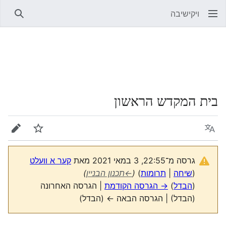
ויקישיבה
חיפוש
בית המקדש הראשון
שפה
מעקב
עריכה
גרסה מ־22:55, 3 במאי 2021 מאת
קער א וועלט
(
שיחה
|
תרומות
)
(
←
תכנון הבניין
)
(
הבדל
)
→ הגרסה הקודמת
| הגרסה האחרונה
(הבדל) | הגרסה הבאה ← (הבדל)