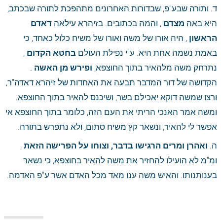
ד. ותורה שבע"פ, שבדורות האחרונים מתהפכת לתורה שבכתב, 
היא באה
 מצדם
 , והמה בכתובים. בזיהרא עילאה
 דאדם 
הראשון
 , היה אורו של משה ואורו של משיח כלול כאחד, כי 
באמת נשמה אחת היא. ע"י נפילת העולם
 בחטא הקדום
 , 
נתרחק משה מלהאיר בתוך החוצפא,
 ופירש מן האשה
 . 
הקדושה של דור המדבר תבעה את האחדות של זיהרא דאדה"ר, 
ורצו שמשה דוקא יאכילם בשר, ושיכנס להאיר בתוך החוצפא. 
ומשה אמר האנכי הריתי את העם הזה, כלומר בתוך החוצפא אי 
אפשר לי להאיר, ונשאר קץ משיח סתום, ולא נתפרש בתורה. 
ה.
 ואהרן ומרים הרגישו בדבר, וצוחו על הפרישה הזאת
 , 
ומ"מ לא הועילו להחזיר את משה להאיר בחוצפא, כי נשאר 
בענותנותו. והאיש משה ענו מאד מכל האדם אשר ע"פ האדמה. 