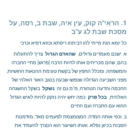
1. הראי"ה קוק, עין איה, שבת ב, רסה, על 
מסכת שבת לג ע"ב 
כל יומא הות מייתי להו דביתהו ריפתא וכוזא דמיא וכרכי. 
א. ישנם מעמדים גדולים, 
 שהאדם הגדול 
 צריך להתעלות 
בהם, שהם מכריחים אותו להיות הרבה [פרוש] מחיי החברה 
והמשפחה, ומכלל החפץ של בקשת טעימת ההנאות החושיות, 
מפני השביעה הגדולה שנפשו שבעה בטוב האור האלהי של 
החכמה והדעה הטהורה, מ"מ גם זה 
 נשקל 
 בשקל ההשגחה 
האלהית, 
 בכל פרק 
 כמה יחש יהיה נזקק להיות לאיש הגדול 
ההוא עם החברה ועם החיים. 
ב. וכפי אותה המדה, המצומצמת לפעמים מאד, מזדמנות 
הסבות בכיוון נפלא. ואותו השיעור הוא הנצרך להעמיד את 