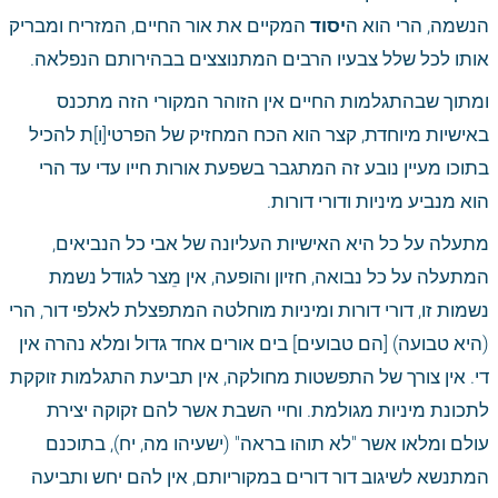
הנשמה, הרי הוא ה
יסוד
 המקיים את אור החיים, המזריח ומבריק 
אותו לכל שלל צבעיו הרבים המתנוצצים בבהירותם הנפלאה. 
ומתוך שבהתגלמות החיים אין הזוהר המקורי הזה מתכנס 
באישיות מיוחדת, קצר הוא הכח המחזיק של הפרטי[ו]ת להכיל 
בתוכו מעיין נובע זה המתגבר בשפעת אורות חייו עדי עד הרי 
הוא מנביע מיניות ודורי דורות. 
מתעלה על כל היא האישיות העליונה של אבי כל הנביאים, 
המתעלה על כל נבואה, חזיון והופעה, אין מֵצר לגודל נשמת 
נשמות זו, דורי דורות ומיניות מוחלטה המתפצלת לאלפי דור, הרי 
(היא טבועה) [הם טבועים] בים אורים אחד גדול ומלא נהרה אין 
די. אין צורך של התפשטות מחולקה, אין תביעת התגלמות זוקקת 
לתכונת מיניות מגולמת. וחיי השבת אשר להם זקוקה יצירת 
עולם ומלאו אשר "לא תוהו בראה" (ישעיהו מה, יח), בתוכנם 
המתנשא לשיגוב דור דורים במקוריותם, אין להם יחש ותביעה 