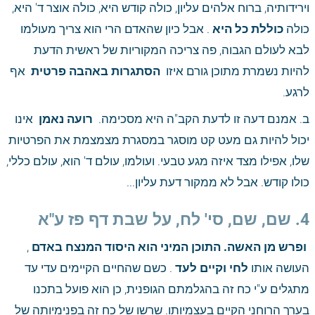
וירידותיה, ברוח אלהים עליון, כולה קודש היא, כולה אוצר ד' היא, 
כולה
 כוללת כל היא
 . אבל כיון שהאדם הרי הוא צריך מעולמו 
לבא לעולם הגבוה, פה צריכה המקוריות של ראשית הדעת 
להיות נשמרת מתוכן גורם איזו 
 הסתגרות באהבה פרטית 
 אף 
לרגע. 
ב. אמנם דעה זו לדעת הקב"ה היא מסכימה. 
 רועה נאמן 
 אינו 
יכול להיות גם מעט קט מוסגר במסגרת מצמצמת את הפרטיות 
שלו, אפילו מצד איזה מגע טבעי. ועולמו, עולם ד' הוא, עולם כללי, 
כולו קודש. אבל לא ממקור דעת עליון...
4. שם, שם, סי' לח, על שבת דף פז ע"א 
 ופרש מן האשה.
 התוכן המיני הוא היסוד המנצח באדם
 , 
העושה אותו
 לחי וקיים לעד
 . כשם שהחיים הקיימים עדי עד 
מתגלים ע"י כח זה בהגלמתם הגופנית, כן הוא פועל בתכנו 
בערך הרוחני הקיים בעצמיותו. שרשו של כח זה בפנימיותה של 