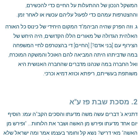
המשקל הנכון של ההתעלות על החיים כדי להכשירם, 
וההצטרפות עמהם כדי לפעול עליהם עכשיו או לאחר זמן. 
ג. וזה הפרק שהיה הביהמ"ד המקום היחידי של כינוס כל האורה 
האלהית הגדולה של מאורים הללו הקדושים, היה היחש של 
הצירוף עם [בני אדם?] [החיים] די בהצטרפם לחיי המשפחה 
במה שדביתהו היתה המביאה להם האוכל והמשקה המוכרח, 
ואל החברה במה שנהנו מדברים שהחברה האנושית היא 
משותפת בעשייתם, ריפתא וכוזא דמיא וכרכי. 
2. מסכת שבת פז ע"א
דתניא ג' דברים עשה משה מדעתו והסכים הקב"ה עמו: הוסיף 
יום אחד מדעתו ופירש מן האשה ושבר את הלוחות... "ופירש מן 
האשה" מאי דריש? נשא קל וחומר בעצמו אמר ומה ישראל שלא 