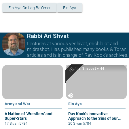
Ein Aya On Lag Ba'Omer
Ein Aya
Rabbi Ari Shvat
Lectures at various yeshivot, michlalot and
midrashot. Has published many books & Torani
articles and is in charge of Rav Kook’s archives.
Ayn Aya, Shabbat v, 44
volume_up
Army and War
Ein Aya
A Nation of 'Wrestlers' and
Rav Kook's Innovative
Super-Stars
Approach to the Sins of our
Biblical Fathers.
17 Sivan 5784
20 Sivan 5784