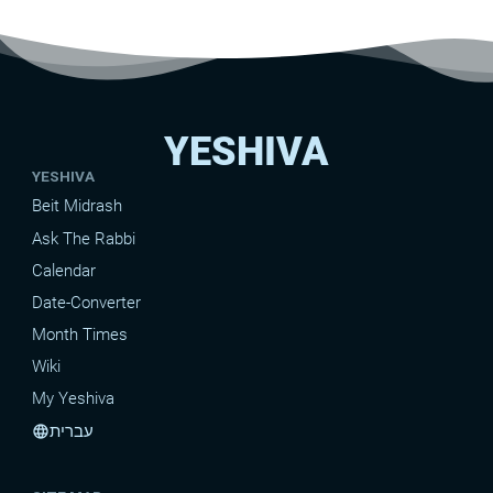
YESHIVA
YESHIVA
Beit Midrash
Ask The Rabbi
Calendar
Date-Converter
Month Times
Wiki
My Yeshiva
עברית
language