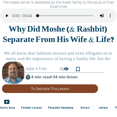
The media server is dedicated by the Green family to the souls of their
loved ones
bookmark_border
visibility
70
timer
4 min read
•
34 min listen
To Dedicate This Lesson
smart_display
Shorts Area
Female Lesson
Parashat Hashavua
Series'
Library
P