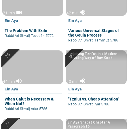
videocam
volume_up
31 min
42 min
Ein Aya
Ein Aya
The Problem With Exile
Various Universal Stages of
the Geula Process
Rabbi Ari Shvat
|
Tevet 14 5772
Rabbi Ari Shvat
|
Tammuz 5786
Explaining Tzni'ut in a Modern
Appealing Way of Rav Kook
volume_up
volume_up
44 min
40 min
Ein Aya
Ein Aya
When Galut is Necessary &
"Tzniut vs. Cheap Attention"
When Not?
Rabbi Ari Shvat
|
Iyar 5786
Rabbi Ari Shvat
|
Adar 5786
Ein Aya Shabat Chapter A
Paragraph 16