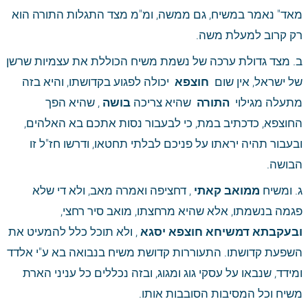
מאד" נאמר במשיח, גם ממשה, ומ"מ מצד התגלות התורה הוא 
רק קרוב למעלת משה. 
ב. מצד גדולת ערכה של נשמת משיח הכוללת את עצמיות שרשן 
של ישראל, אין שום 
 חוצפא 
 יכולה לפגוע בקדושתו, והיא בזה 
מתעלה מגילוי 
 התורה 
 שהיא צריכה
 בושה
 , שהיא הפך 
החוצפא, כדכתיב במת, כי לבעבור נסות אתכם בא האלהים, 
ובעבור תהיה יראתו על פניכם לבלתי תחטאו, ודרשו חז"ל זו 
הבושה. 
ג. ומשיח
 ממואב קאתי
 , דחציפה ואמרה מאב, ולא די שלא 
פגמה בנשמתו, אלא שהיא מרחצתו, מואב סיר רחצי, 
ובעקבתא דמשיחא חוצפא יסגא
 , ולא תוכל כלל להמעיט את 
השפעת קדושתו. התעוררות קדושת משיח בנבואה בא ע"י אלדד 
ומידד, שנבאו על עסקי גוג ומגוג, ובזה נכללים כל עניני הארת 
משיח וכל המסיבות הסובבות אותו. 