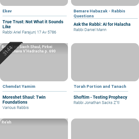
Ekev
Bemare Habazak - Rabbis
Questions
True Trust: Not What it Sounds
Ask the Rabbi: AI for Halacha
Like
Rabbi Daniel Mann
Rabbi Ariel Farajun
|
17 Av 5786
Based on Siach Shaul, Pirkei
Machshava V’Hadracha p. 690
Chemdat Yamim
Torah Portion and Tanach
Moreshet Shaul: Twin
Shoftim - Testing Prophecy
Foundations
Rabbi Jonathan Sacks Z"tl
Various Rabbis
Re’eh