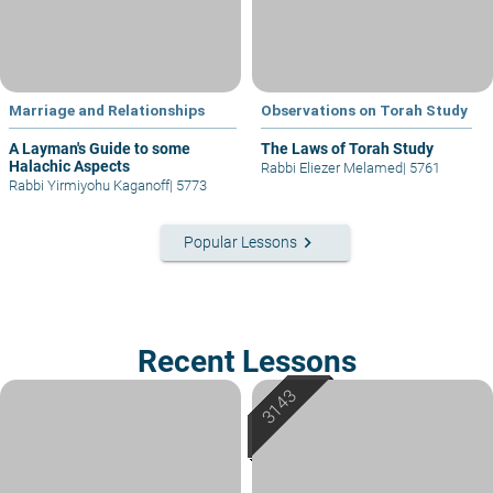
Marriage and Relationships
Observations on Torah Study
A Layman's Guide to some
The Laws of Torah Study
Halachic Aspects
Rabbi Eliezer Melamed
|
5761
Rabbi Yirmiyohu Kaganoff
|
5773
keyboard_arrow_right
Popular Lessons
Recent Lessons