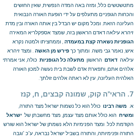
מתטשטשים כלל, ומזה באה המדה הנפשית, שאין החושים 
והכחות הגופניים מתעלפים על ידי הופעת האורה הנבואית 
העליונה הזאת. ומכל מקום יש הבדל בין אותה האורה ובין מדת 
זיהרא עילאה דאדם הראשון בזה, שמצד אספקלריא המאירה
הגופניות נשארה קצת במעמדה
 , וממחציתו ולמטה נקרא 
איש, נאמר גבי משה. ומתוך כך
 פירש מן האשה
 . ומצד זיהרא 
עילאה 
 דאדם 
 הראשון 
 מתעלה כל הגופניות 
 כולה, אני אמרתי 
אלהים אתם, ותפארת אדם לשבת בית נעשה למכון האורה 
האלהית העליונה, עין לא ראתה אלהים זולתך.
7. הראי"ה קוק, שמונה קבצים, ח, קנז
א. 
 משה רבינו 
 כולל הוא כל נשמות ישראל מצד התורה, 
ומשיח 
 הוא כולל אותם מצד עצמן, מצד מחשבתן של 
 ישראל 
הקודמת לכל. ומצד הפנימיות הלא נשמתן של ישראל הוא שורש 
התורה ופנימיותה, והתורה בשביל ישראל נבראה, ע"כ "וגבה 