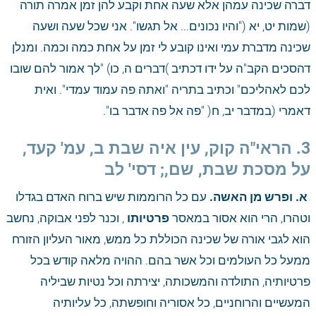
דברה שכינה עמהן אלא שעה אחת וקבע להן זמן אמרה תורה 
(שמות יט, יא ("והיו נכונים... אל תגשו". אני שכל שעה ושעה 
שכינה מדברת עמי ואינו קובע לי זמן על אחת כמה וכמה. ומנלן 
דהסכים הקב"ה על ידו דכתיב )דברים ה, כו) "לך אמור להם שובו 
לכם לאהליכם" וכתיב בתריה "ואתה פה עמוד עמדי". ואית 
דאמרי (במדבר יב, ח( "פה אל פה אדבר בו".
3. הראי"ה קוק, עין איה שבת ב, עמ' קעד, 
על מסכת שבת, שם,; דסי' לב
 א. ופרש מן האשה.
 עם כל הרוממות שיש ברוח האדם בגדלו 
וטהרו, הרי הוא אסור במאסר
 פרטיותו
 , וכנר לפני אבוקה, נחשב 
הוא לגבי אורה של שכינה הכוללת כל ממש, מאור העליון הזורח 
ממעל כל העולמים וכל אשר בהם. ההויה מלאה קודש בכל 
פרטיותיה, התולדה והמשכותה, יצירתה וכל נטיות שביליה 
המעשיים והרוחניים, כל אסוריה וחופשתה, כל עליותיה 