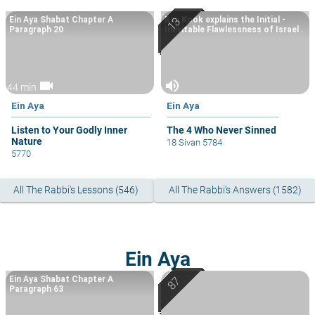
Ein Aya Shabat Chapter A
Rav Kook explains the Initial -
Paragraph 20
Inevitable Flawlessness of Israel .
videocam
volume_up
44 min
Ein Aya
Ein Aya
Listen to Your Godly Inner
The 4 Who Never Sinned
Nature
18 Sivan 5784
5770
All The Rabbi's Lessons (546)
All The Rabbi's Answers (1582)
Ein Aya
Ein Aya Shabat Chapter A
Paragraph 63