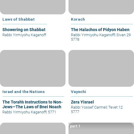
Laws of Shabbat
Korach
Showering on Shabbat
The Halachos of Pidyon Haben
Rabbi Yirmiyohu Kaganoff
Rabbi Yirmiyohu Kaganoff
|
Sivan 29
5778
Israel and the Nations
Vayechi
The Torah’s Instructions to Non-
Zera Yisrael
Jews—The Laws of Bnei Noach
Rabbi Yossef Carmel
|
Tevet 12
5777
Rabbi Yirmiyohu Kaganoff
|
5771
part 1