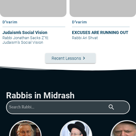
D'varim
D'varim
Judaism’s Social Vision
EXCUSES ARE RUNNING OUT
Rabbi Jonathan Sacks Z"tl
|
Rabbi Ari Shvat
Judaism’s Social Vision
keyboard_arrow_right
Recent Lessons
Rabbis in Midrash
search