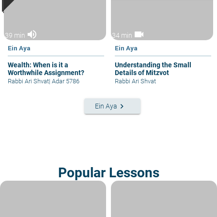
volume_up
videocam
39 min
34 min
Ein Aya
Ein Aya
Wealth: When is it a
Understanding the Small
Worthwhile Assignment?
Details of Mitzvot
Rabbi Ari Shvat
|
Adar 5786
Rabbi Ari Shvat
keyboard_arrow_right
Ein Aya
Popular Lessons