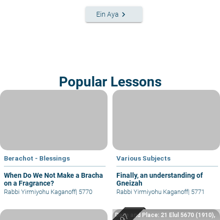
keyboard_arrow_right
Ein Aya
Popular Lessons
Berachot - Blessings
Various Subjects
When Do We Not Make a Bracha
Finally, an understanding of
on a Fragrance?
Gneizah
Rabbi Yirmiyohu Kaganoff
|
5770
Rabbi Yirmiyohu Kaganoff
|
5771
Date and Place: 21 Elul 5670 (1910),