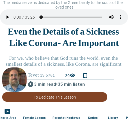
The media server is dedicated by the Green family to the souls of their
loved ones
bookmark_border
visibility
39
timer
3 min read
•
35 min listen
To Dedicate This Lesson
smart_display
Shorts Area
Female Lesson
Parashat Hashavua
Series'
Library
P