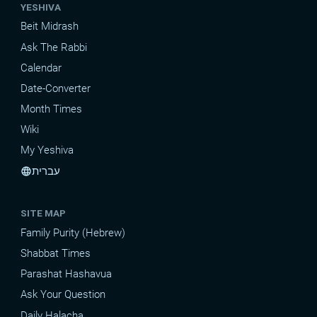
YESHIVA
Beit Midrash
Ask The Rabbi
Calendar
Date-Converter
Month Times
Wiki
My Yeshiva
עברית
language
SITE MAP
Family Purity (Hebrew)
Shabbat Times
Parashat Hashavua
Ask Your Question
Daily Halacha