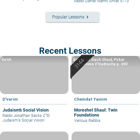
Rabbi Daniel Mann
|
Shvat 5773
keyboard_arrow_right
Popular Lessons
Recent Lessons
Re’eh
Based on Siach Shaul, Pirkei
Machshava V’Hadracha p. 690
D'varim
Chemdat Yamim
Judaism’s Social Vision
Moreshet Shaul: Twin
Foundations
Rabbi Jonathan Sacks Z"tl
|
Judaism’s Social Vision
Various Rabbis