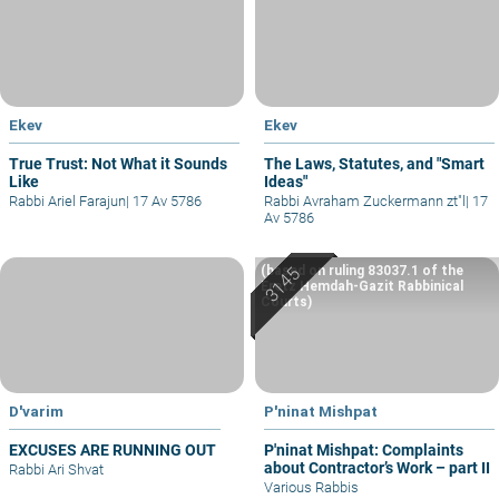
Ekev
Ekev
True Trust: Not What it Sounds
The Laws, Statutes, and "Smart
Like
Ideas"
Rabbi Ariel Farajun
|
17 Av 5786
Rabbi Avraham Zuckermann zt"l
|
17
Av 5786
(based on ruling 83037.1 of the
Eretz Hemdah-Gazit Rabbinical
Courts)
D'varim
P'ninat Mishpat
EXCUSES ARE RUNNING OUT
P'ninat Mishpat: Complaints
about Contractor’s Work – part II
Rabbi Ari Shvat
Various Rabbis