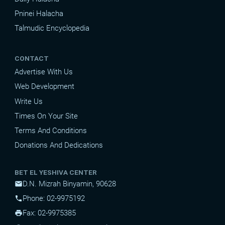
Pninei Halacha
Talmudic Encyclopedia
CONTACT
Advertise With Us
Web Development
Write Us
Times On Your Site
Terms And Conditions
Donations And Dedications
BET EL YESHIVA CENTER
D.N. Mizrah Binyamin, 90628
mail
Phone: 02-9975192
phone
Fax: 02-9975385
print