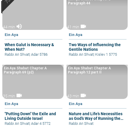
Paragraph 44
volume_up
videocam
44 min
41 min
Ein Aya
Ein Aya
When Galut is Necessary &
Two Ways of Influencing the
When Not?
Gentile Nations
Rabbi Ari Shvat
|
Adar 5786
Rabbi Ari Shvat
|
Kislev 1 5775
Ein Aya Shabat Chapter A
Ein Aya Shabat Chapter A
Paragraph 69 (p2)
Paragraph 12 part II
videocam
videocam
35 min
43 min
Ein Aya
Ein Aya
"Putting Down" the Exile and
Nature and Life’s Necessities
Living Outside Israel
as God’s Way of Running the
World
Rabbi Ari Shvat
|
Adar 4 5772
Rabbi Ari Shvat