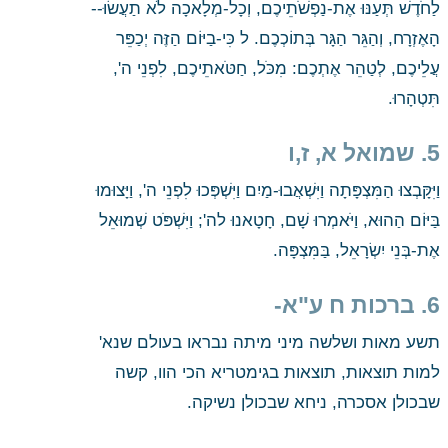
לַחֹדֶשׁ תְּעַנּוּ אֶת-נַפְשֹׁתֵיכֶם, וְכָל-מְלָאכָה לֹא תַעֲשׂוּ--
הָאֶזְרָח, וְהַגֵּר הַגָּר בְּתוֹכְכֶם. ל כִּי-בַיּוֹם הַזֶּה יְכַפֵּר 
עֲלֵיכֶם, לְטַהֵר אֶתְכֶם: מִכֹּל, חַטֹּאתֵיכֶם, לִפְנֵי ה', 
תִּטְהָרוּ.
5. שמואל א, ז,ו 
וַיִּקָּבְצוּ הַמִּצְפָּתָה וַיִּשְׁאֲבוּ-מַיִם וַיִּשְׁפְּכוּ לִפְנֵי ה', וַיָּצוּמוּ 
בַּיּוֹם הַהוּא, וַיֹּאמְרוּ שָׁם, חָטָאנוּ לה'; וַיִּשְׁפֹּט שְׁמוּאֵל 
אֶת-בְּנֵי יִשְׂרָאֵל, בַּמִּצְפָּה.
6. ברכות ח ע"א- 
תשע מאות ושלשה מיני מיתה נבראו בעולם שנא' 
למות תוצאות, תוצאות בגימטריא הכי הוו, קשה 
שבכולן אסכרה, ניחא שבכולן נשיקה.