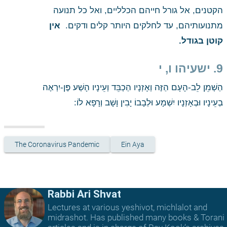
הקטנים, אל גורל חייהם הכלליים, ואל כל תנועה 
מתנועותיהם, עד לחלקים היותר קלים ודקים. 
 אין 
קוטן בגודל.
9. ישעיהו ו, י
הַשְׁמֵן לֵב-הָעָם הַזֶּה וְאָזְנָיו הַכְבֵּד וְעֵינָיו הָשַׁע פֶּן-יִרְאֶה 
בְעֵינָיו וּבְאָזְנָיו יִשְׁמָע וּלְבָבוֹ יָבִין וָשָׁב וְרָפָא לוֹ: 
The Coronavirus Pandemic
Ein Aya
Rabbi Ari Shvat
Lectures at various yeshivot, michlalot and
midrashot. Has published many books & Torani