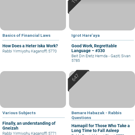
Yafo
Basics of Financial Laws
Igrot Hare’aya
How Does a Heter Iska Work?
Good Work, Regrettable
Language – #330
Rabbi Yirmiyohu Kaganoff
|
5770
Beit Din Eretz Hemda - Gazit
|
Sivan
5785
Various Subjects
Bemare Habazak - Rabbis
Questions
Finally, an understanding of
Hamapil for Those Who Take a
Gneizah
Long Time to Fall Asleep
Rabbi Yirmiyohu Kaganoff
|
5771