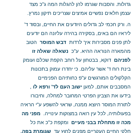
גדולות. והסבות שגרמו להן להגלות המה ג"כ מצד 
עצמן חלאים נפשיים אמיצים שצריכים תיקון נמרץ. 
ה. ורק חכמי לב גדולים היודעים את החיים, ובסוד ד' 
ליראיו הם באים, בסקירה בהירה עליונה הם יודעים 
לתן פנים מסבירות איך לרדות 
 דבש המוסר 
 הטוב 
מהמארה הנוראה ההיא. ע"כ 
 נשאלה שאלה זו 
לפניהם 
 דוקא, בבטחון על רוחב הקפת שכלם ועומק 
בינת רוח ד' אשר עליהם. כי יחדרו עמוק בתכונות 
הקלקולים המורגשים ע"פ כחותיהם הפנימיים 
 , 
 ישוב העם לד' ורפא לו
המסבבים אותם, למען
בידעו את הצביון הפרטי המחובר למחלה, וחיבורו 
לתורת המוסר היוצא ממנה, שראוי להשפע ע"י הראיה 
בפעולותיה, לכל עין רואה במצוקות עינוייה. 
 מפני מה 
מכה זו מתחלת בבני מעיים 
 ומקפת כ"כ את כל 
חלקי החיים העקריים מפנים לחוץ עד 
 שגומרת בפה.