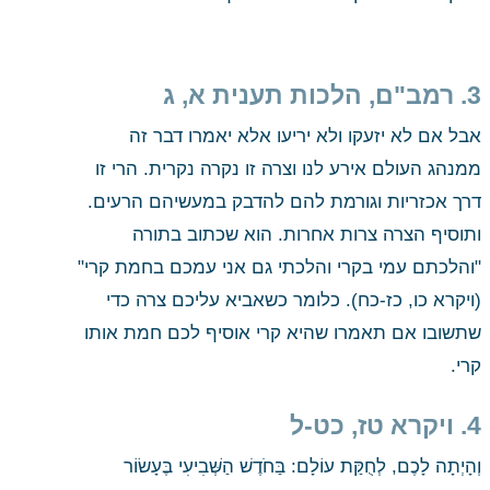
3. רמב"ם, הלכות תענית א, ג
אבל אם לא יזעקו ולא יריעו אלא יאמרו דבר זה 
ממנהג העולם אירע לנו וצרה זו נקרה נקרית. הרי זו 
דרך אכזריות וגורמת להם להדבק במעשיהם הרעים. 
ותוסיף הצרה צרות אחרות. הוא שכתוב בתורה 
"והלכתם עמי בקרי והלכתי גם אני עמכם בחמת קרי" 
(ויקרא כו, כז-כח). כלומר כשאביא עליכם צרה כדי 
שתשובו אם תאמרו שהיא קרי אוסיף לכם חמת אותו 
קרי.
4. ויקרא טז, כט-ל
וְהָיְתָה לָכֶם, לְחֻקַּת עוֹלָם: בַּחֹדֶשׁ הַשְּׁבִיעִי בֶּעָשׂוֹר 