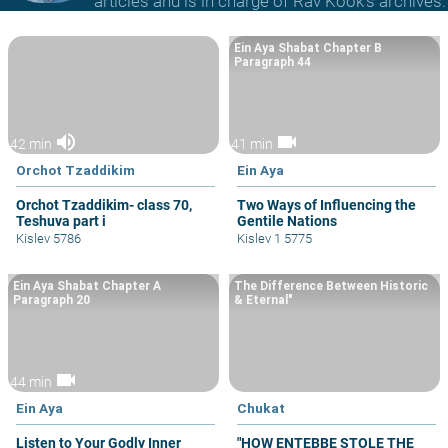
articles and is in charge of Rav Kook’s archives.
Ein Aya Shabat Chapter B
Paragraph 44
volume_up
videocam
42 min
41 min
Orchot Tzaddikim
Ein Aya
Orchot Tzaddikim- class 70,
Two Ways of Influencing the
Teshuva part i
Gentile Nations
Kislev 5786
Kislev 1 5775
Ein Aya Shabat Chapter A
The Difference Between Historic
Paragraph 20
& Eternal"
videocam
44 min
Ein Aya
Chukat
Listen to Your Godly Inner
"HOW ENTEBBE STOLE THE