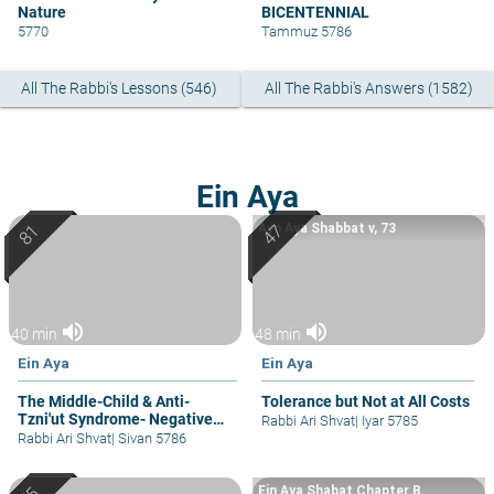
Nature
BICENTENNIAL
5770
Tammuz 5786
All The Rabbi's Lessons (546)
All The Rabbi's Answers (1582)
Ein Aya
Ayn Aya Shabbat v, 73
volume_up
volume_up
40 min
48 min
Ein Aya
Ein Aya
The Middle-Child & Anti-
Tolerance but Not at All Costs
Tzni'ut Syndrome- Negative
Rabbi Ari Shvat
|
Iyar 5785
Attention
Rabbi Ari Shvat
|
Sivan 5786
Ein Aya Shabat Chapter B