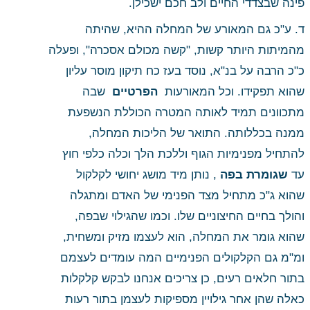
פינה שבצדדי החיים ולב חכם ישכילן. 
ד. ע"כ גם המאורע של המחלה ההיא, שהיתה 
מהמיתות היותר קשות, "קשה מכולם אסכרה", ופעלה 
כ"כ הרבה על בנ"א, נוסד בעז כח תיקון מוסר עליון 
שהוא תפקידו. וכל המאורעות 
 הפרטיים 
 שבה 
מתכוונים תמיד לאותה המטרה הכוללת הנשפעת 
ממנה בכללותה. התואר של הליכות המחלה, 
להתחיל מפנימיות הגוף וללכת הלך וכלה כלפי חוץ 
עד
 שגומרת בפה
 , נותן מיד מושג יחושי לקלקול 
שהוא ג"כ מתחיל מצד הפנימי של האדם ומתגלה 
והולך בחיים החיצוניים שלו. וכמו שהגילוי שבפה, 
שהוא גומר את המחלה, הוא לעצמו מזיק ומשחית, 
ומ"מ גם הקלקולים הפנימיים המה עומדים לעצמם 
בתור חלאים רעים, כן צריכים אנחנו לבקש קלקלות 
כאלה שהן אחר גילויין מספיקות לעצמן בתור רעות 