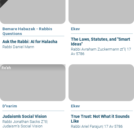
Bemare Habazak - Rabbis
Ekev
Questions
The Laws, Statutes, and "Smart
Ask the Rabbi: AI for Halacha
Ideas"
Rabbi Daniel Mann
Rabbi Avraham Zuckermann zt"l
|
17
Av 5786
Re’eh
D'varim
Ekev
Judaism’s Social Vision
True Trust: Not What it Sounds
Like
Rabbi Jonathan Sacks Z"tl
|
Judaism’s Social Vision
Rabbi Ariel Farajun
|
17 Av 5786