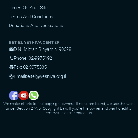
Times On Your Site
Terms And Conditions
Donations And Dedications
BET EL YESHIVA CENTER
D.N. Mizrah Binyamin, 90628
mail
Phone: 02-9975192
phone
Fax: 02-9975385
print
Email
beitel@yeshiva.org.il
alternate_email
We make efforts to find copyright owners. If none are found, we use the work
under Section 27A of Copyright Law. If you're the owner and want credit or
removal, please contact us.