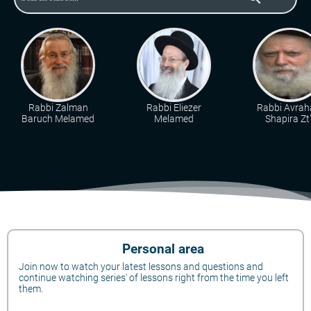
Rabbi Zalman
Rabbi Eliezer
Rabbi Avra
Baruch Melamed
Melamed
Shapira Zt"
Personal area
Join now to watch your latest lessons and questions and
continue watching series' of lessons right from the time you left
them.