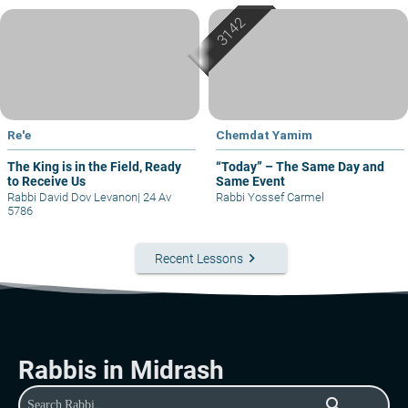
Re'e
Chemdat Yamim
The King is in the Field, Ready
“Today” – The Same Day and
to Receive Us
Same Event
Rabbi David Dov Levanon
|
24 Av
Rabbi Yossef Carmel
5786
keyboard_arrow_right
Recent Lessons
Rabbis in Midrash
search