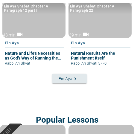
Ein Aya Shabat Chapter A
Ein Aya Shabat Chapter A
Paragraph 12 part II
Paragraph 22
videocam
videocam
43 min
39 min
Ein Aya
Ein Aya
Nature and Life’s Necessities
Natural Results Are the
as God’s Way of Running the
Punishment Itself
World
Rabbi Ari Shvat
Rabbi Ari Shvat
|
5770
keyboard_arrow_right
Ein Aya
Popular Lessons