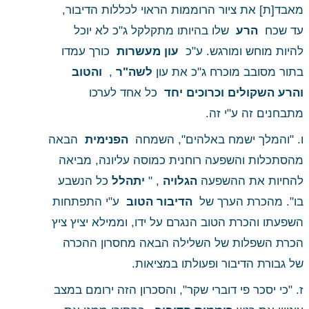
מאבד[ת] את ציור הרוממות הראוי לכללות הדיבור, 
עד שכח 
 הרע 
 שלו בהיותו מתקלקל ג"כ לא יוכל 
להיות מוחש ומורגש. ע"כ 
 עון מעשרות 
 כורך עמדו 
 והטוב 
 , 
 לשה"ר
בתור מסובב מוכרח ג"כ את עון
והרע השקולים וכרוכים יחד 
 כל אחד לערכו 
מתבחנים זה ע"י זה. 
ו. "והמלך ישמח באלהים", השמחה 
 הפנימית 
 הבאה 
מהסתכלות והשפעה רוחנית כמוסה עליונה, מביאה 
 כל הנשבע 
 יתהלל
 , "
 הגלויה
להחיות את ההשפעה
בו". מהכרת הערך של 
 הדיבור הטוב 
 ע"י התפתחות 
השפעתו והכרת הטוב הנגרם על ידו, וממילא יציץ ציץ 
הכרת השפלות של השלילה הבאה מחסרון ההכרה 
של גבורת הדיבור ופעולתו במציאות. 
ז. "כי יסכר פי דוברי שקר", והסכרון הזה ירומם במצב 