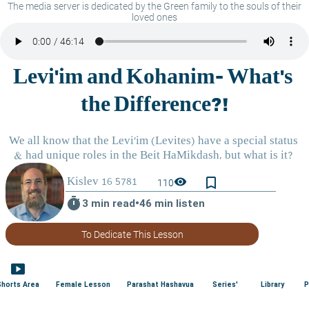
The media server is dedicated by the Green family to the souls of their
loved ones
bookmark_border
visibility
110
timer
3 min read
•
46 min listen
To Dedicate This Lesson
smart_display
Shorts Area
Female Lesson
Parashat Hashavua
Series'
Library
P