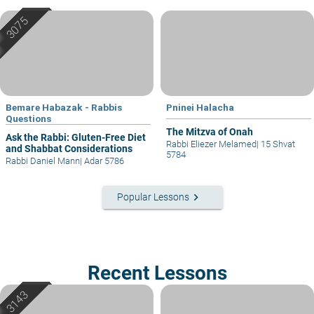
Bemare Habazak - Rabbis
Pninei Halacha
Questions
The Mitzva of Onah
Ask the Rabbi: Gluten-Free Diet
Rabbi Eliezer Melamed
|
15 Shvat
and Shabbat Considerations
5784
Rabbi Daniel Mann
|
Adar 5786
keyboard_arrow_right
Popular Lessons
Recent Lessons