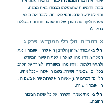
עינוייו את רגש
 רוממות הדיבור
 , בהסירו ממנו את 
סבתו הדמיונית שהשפלתו מכבודו באה ממנה. 
וממילא ידע האדם, והגוי כולו יחד, לכבד את מוצא 
שפתיו וליקר את הערך של ההשפעה הרוחנית בכללה 
כראוי לה. 
3. רמב"ם, הל' כלי המקדש, פרק ג 
 הל' ב-
 עבודה שלהן [הלויים] היא שיהיו 
 שומרין 
 את 
המקדש, ויהיו מהן 
 שוערין 
 לפתוח שערי המקדש 
ולהגיף דלתותיו; ויהיו מהן 
 משוררין 
 לשורר על הקרבן 
בכל יום, שנאמר "ושירת, בשם ה' אלוהיו--ככל אחיו, 
הלויים" דברים יח,ז)--איזה הוא שירות שהוא בשם ה', 
הוי אומר זו שירה.
 הל' ג-
 ומתי אומרין השירה: על כל עולות הציבור 
החובה...