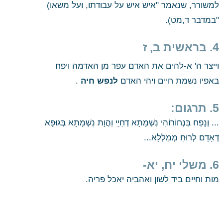
למשורר, שנאמר "איש איש על עבודתו, ועל משאו) 
"במדבר ד,מט).
4. בראשית ב, ז
וייצר ה' א-להים את האדם עפר מן האדמה ויפח 
 . 
 לנפש חיה
באפיו נשמת חיים ויהי האדם
5. תרגום:
... וְנָפַח בִּנְחוֹרוֹהִי נִשְׁמָתָא דְחַיֵי וַהֲוָת נִשְׁמָתָא בְּגוּפָא 
דְאָדָם לְרוּחַ מְמַלְלָא...
6. משלי יח, יא-
מות וחיים ביד לשון ואהביה יאכל פריה.