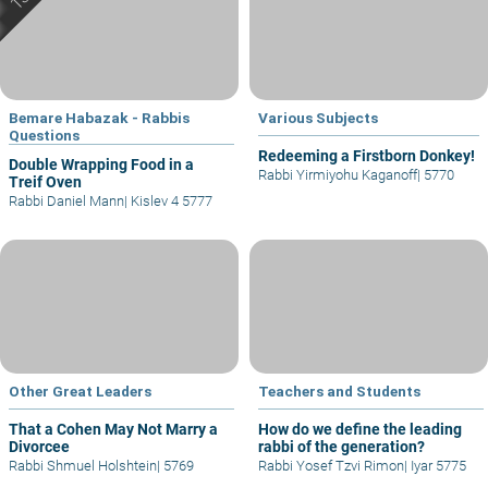
Bemare Habazak - Rabbis
Various Subjects
Questions
Redeeming a Firstborn Donkey!
Double Wrapping Food in a
Rabbi Yirmiyohu Kaganoff
|
5770
Treif Oven
Rabbi Daniel Mann
|
Kislev 4 5777
Other Great Leaders
Teachers and Students
That a Cohen May Not Marry a
How do we define the leading
Divorcee
rabbi of the generation?
Rabbi Shmuel Holshtein
|
5769
Rabbi Yosef Tzvi Rimon
|
Iyar 5775