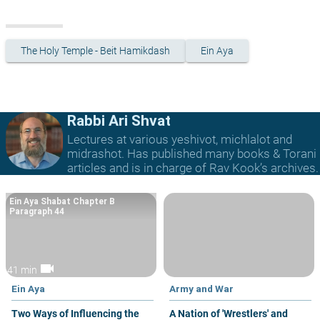
The Holy Temple - Beit Hamikdash
Ein Aya
Rabbi Ari Shvat
Lectures at various yeshivot, michlalot and
midrashot. Has published many books & Torani
articles and is in charge of Rav Kook’s archives.
Ein Aya Shabat Chapter B
Paragraph 44
videocam
41 min
Ein Aya
Army and War
Two Ways of Influencing the
A Nation of 'Wrestlers' and