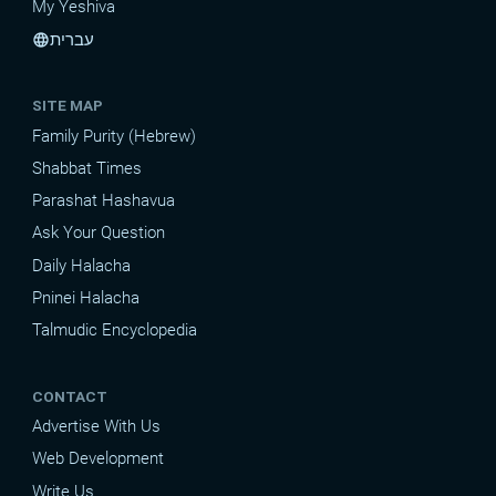
My Yeshiva
עברית
language
SITE MAP
Family Purity (Hebrew)
Shabbat Times
Parashat Hashavua
Ask Your Question
Daily Halacha
Pninei Halacha
Talmudic Encyclopedia
CONTACT
Advertise With Us
Web Development
Write Us