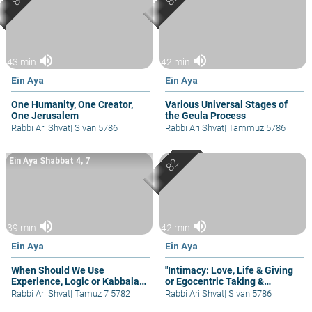
volume_up
volume_up
43 min
42 min
Ein Aya
Ein Aya
One Humanity, One Creator,
Various Universal Stages of
One Jerusalem
the Geula Process
Rabbi Ari Shvat
|
Sivan 5786
Rabbi Ari Shvat
|
Tammuz 5786
Ein Aya Shabbat 4, 7
volume_up
volume_up
39 min
42 min
Ein Aya
Ein Aya
When Should We Use
"Intimacy: Love, Life & Giving
Experience, Logic or Kabbala
or Egocentric Taking &
to Decide?
Expiration"
Rabbi Ari Shvat
|
Tamuz 7 5782
Rabbi Ari Shvat
|
Sivan 5786