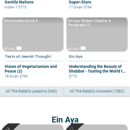
Gentile Nations
Super-Stars
Kislev 1 5775
17 Sivan 5784
Kitvei HaRav Kook 9
Ein Aya Shabat Chapter A
Paragraph 15
videocam
videocam
48 min
44 min
Texts of Jewish Thought
Ein Aya
Vision of Vegetarianism and
Understanding the Beauty of
Peace (2)
Shabbat - Tasting the World to
Come
18 Sivan 5769
5770
All The Rabbi's Lessons (546)
All The Rabbi's Answers (1582)
Ein Aya